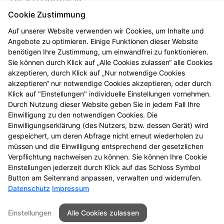
Wir nehmen uns Zeit für Sie!
Cookie Zustimmung
Besuchen Sie uns – wir sind zu den folgenden
Auf unserer Website verwenden wir Cookies, um Inhalte und
Geschäftszeiten für Sie da:
Angebote zu optimieren. Einige Funktionen dieser Website
benötigen Ihre Zustimmung, um einwandfrei zu funktionieren.
Mo, Di, Do, Fr
: 08:00-13:00 und 14:00-19:00
Sie können durch Klick auf „Alle Cookies zulassen“ alle Cookies
Mi
: 08:00-13:00 und 14:00-18:00
akzeptieren, durch Klick auf „Nur notwendige Cookies
Sa
: 08:00-13:00
akzeptieren“ nur notwendige Cookies akzeptieren, oder durch
Klick auf "Einstellungen" individuelle Einstellungen vornehmen.
Mit unserem
Anfahrtsplan
finden Sie uns leichter.
Durch Nutzung dieser Website geben Sie in jedem Fall Ihre
Einwilligung zu den notwendigen Cookies. Die
Telefonisch stehen wir Ihnen unter
09176 323
zur
Einwilligungserklärung (des Nutzers, bzw. dessen Gerät) wird
Verfügung.
gespeichert, um deren Abfrage nicht erneut wiederholen zu
müssen und die Einwilligung entsprechend der gesetzlichen
Unsere Notdienste finden Sie
hier
.
Verpflichtung nachweisen zu können. Sie können Ihre Cookie
Einstellungen jederzeit durch Klick auf das Schloss Symbol
Button am Seitenrand anpassen, verwalten und widerrufen.
Datenschutz
Impressum
Kontakt
Impressum
Datenschutz
Einstellungen
Alle Cookies zulassen
Barrierefreiheit