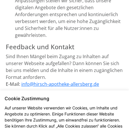
Anpassungen stellen wir sicher, dass unsere
digitalen Angebote den gesetzlichen
Anforderungen entsprechen und kontinuierlich
verbessert werden, um eine hohe Zugänglichkeit
und Sicherheit für alle Nutzer:innen zu
gewährleisten.
Feedback und Kontakt
Sind Ihnen Mängel beim Zugang zu Inhalten auf
unserer Webseite aufgefallen? Dann können Sie sich
bei uns melden und die Inhalte in einem zugänglichen
Format anfordern.
E-Mail:
info@hirsch-apotheke-allersberg.de
Zuständige Marktüberwachungsbehörde:
Cookie Zustimmung
Marktüberwachungsstelle der Länder für die
Auf unserer Website verwenden wir Cookies, um Inhalte und
Barrierefreiheit von Produkten und Dienstleistungen
Angebote zu optimieren. Einige Funktionen dieser Website
(MLBF) in Magdeburg, Sachsen-Anhalt.
benötigen Ihre Zustimmung, um einwandfrei zu funktionieren.
Sie können durch Klick auf „Alle Cookies zulassen“ alle Cookies